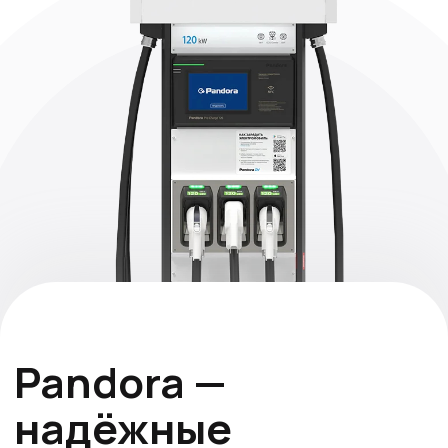
ЖК «Острова», Калуга
Зарядный хаб
Комплект 10 зарядных станций
Установлены 2 зарядн
Pandora Wall-E AC 22 кВт Home
станции PANDORA TET
Edition без кабеля с щитом
и 1 станция PANDORA 
балансного регулирования и
двумя розетками TYP
распределения мощности
мощностью до 22КВт
Российское
производство и