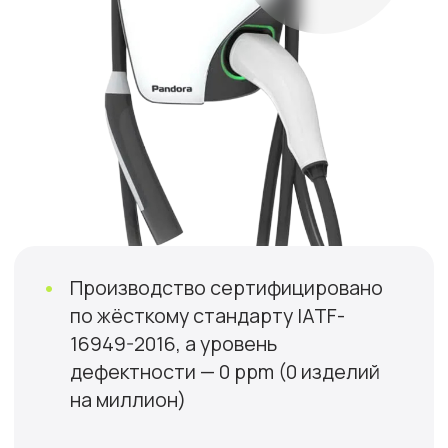
Более 2000 штук
установлено в России
Удалённый
контроль и
заработок
Диагностика, управление
и монетизация онлайн
Совместимость
с любыми авто
Все разъёмы и поддержка
напряжения до 1000 V