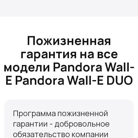
Pandora —
надёжные
решения для
электромобилей
Российский