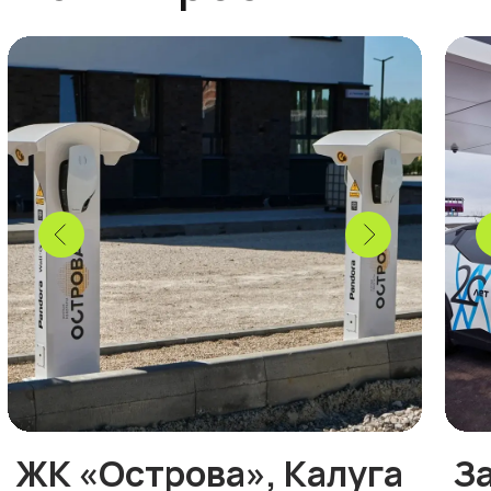
Вы можете выбрать любую
сертифицированную
электромонтажную компанию. Мы
предоставим консультации или
дистанционный шеф-монтаж для
помощи в установке.
4
Монетизация
и поддержка