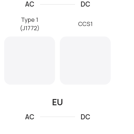
China
AC
DC
GB/T
GB/T
Tesla
Japan
AC+DC
DC