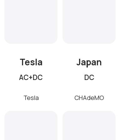
Станции поддерживают
мощность от 20 до 160 кВт на
постоянном токе и от 3,5 до 22
кВт на переменном
Получить консультацию
Решения для
зарядки
электромобилей