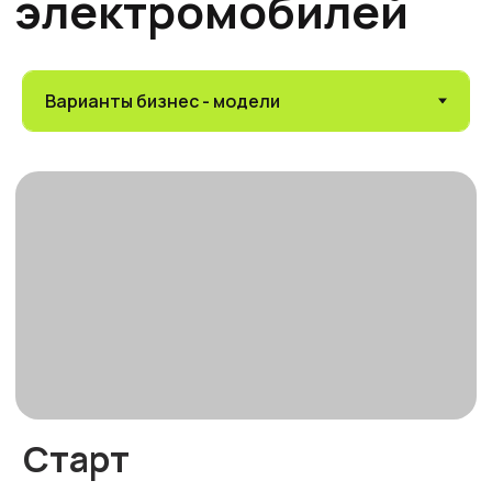
Масштаб
Развивайте сеть в нескольких городах и
масштабируйте бизнес под собственным
брендом.
Бизнес на зарядных
станциях для
электромобилей с