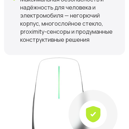
Быстрая
зарядка
Станции поддерживают мощность
от 20 до 160 кВт на постоянном токе
и от 3,5 до 22 кВт на переменном
Широкий
выбор станций
От домашних решений до мощных
коммерческих комплексов
Инфраструктура