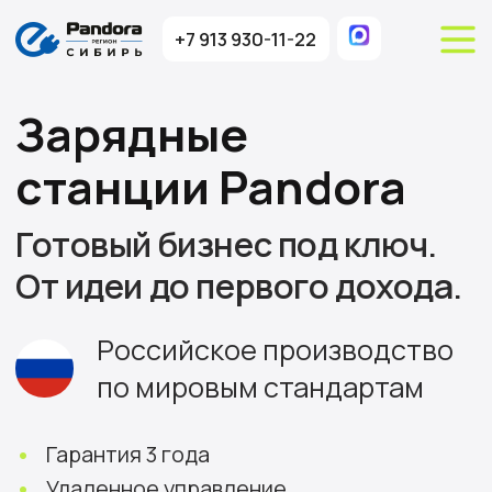
+7 913 930-11-22
+7 913 930-11-22
Зарядные
станции Pandora
Готовый бизнес под ключ.
От идеи до первого дохода.
Российское производство
по мировым стандартам
•
Гарантия 3 года
•
Удаленное управление
•
Наличие всех типов зарядных разъемов
•
Консультация по установке и
проектированию
Получить консультацию