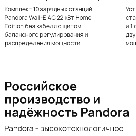
•
Помогаем подключить станцию к
системам оплаты
•
Гарантия 3 года и
постгарантийное обслуживание
•
Техническая поддержка и ответы
на все ваши вопросы
Самое время
устанавливать
Зарядную станцию
Количество электромобилей в России
растет взрывными темпами. Каждый год
парк увеличивается на десятки
процентов, а вместе с ним растёт и
спрос на зарядные станции.