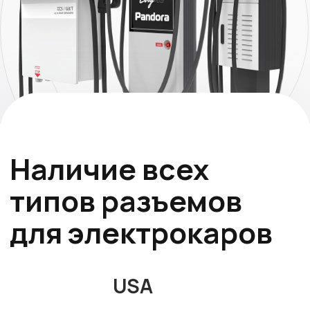
USA
AC
DC
Type 1
CCS1
(J1772)
EU
AC
DC
Type2
CCS2