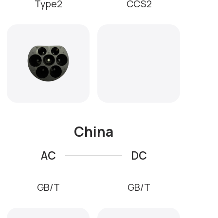
Tesla
CHAdeMO
Наличие мощных
зарядных станций
и быстрой зарядки
Заряжайте электрокары
27
90 кВт·ч
всего за
минут