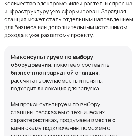
•
Производство сертифицировано
по жёсткому стандарту IATF-
16949-2016, а уровень
дефектности — 0 ppm (0 изделий
на миллион)
•
Уникальное «следящее
регулирование» мощности
позволяет безопасно заряжать
авто даже при работе бытовых
приборов. Приложение Pandora
EV даёт контроль заряда, ECO-
режим, прогрев батареи и
уведомления.