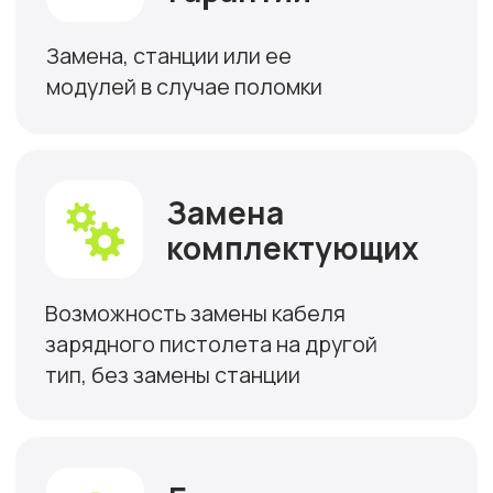
Зарядные станции
Pandora полностью
разработаны и
произведены в России -
от программного