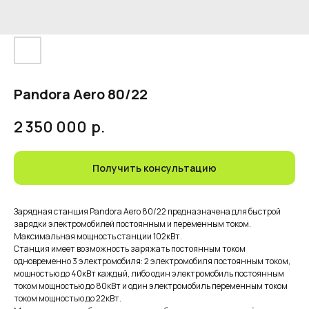
Pandora Aero 80/22
2 350 000
р.
Получить консультацию
Зарядная станция Pandora Aero 80/22 предназначена для быстрой
зарядки электромобилей постоянным и переменным током.
Максимальная мощность станции 102кВт.
Станция имеет возможность заряжать постоянным током
одновременно 3 электромобиля: 2 электромобиля постоянным током,
мощностью до 40кВт каждый, либо один электромобиль постоянным
током мощностью до 80кВт и один электромобиль переменным током
током мощностью до 22кВт.