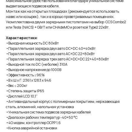
Максимальное удобство пользования благодаря уникальной системе
выдвигающися подвесов кабеля.
Монтаж как на открытых площадках (рекомендуется использовать
навес или козырек), так и в хорошо проветриваемых помещениях.
Укомплектована двумя зарядными пистолетами на выбор: CCS Combo2
или Tesla (NACS) + GB/T или CHAdeMO и розеткой Type2 22кВт.
Характеристики:
•Выходная мощность DC 80кВт
•Параллельная зарядка двух авто DC+DC 40+40кВт
•Параллельная зарядка двух авто AC+DC 22+80кВт
•Параллельная зарядка трех авто AC+DC+DC 22+40+80кВт
•Выходной ток по DC (не более) 310А
•Выходное напряжение до 1000В
•Эффективность ≥96%
•В х Ш х Г: 2361 х 1283 х 946
•Вес ≤ 200кг
•Степень защиты IP65
•Дисплей LCD 10,1”
•Антивандальный корпус с полимерным покрытием, нержавеющая
сталь, алюминий, напольная установка
•Уникальная система подвесов зарядных кабелей
•Диапазон рабочих температур -40+50 °C
•4G модем, контроллер OCPP 1.6
•Кнопка аварийной остановки