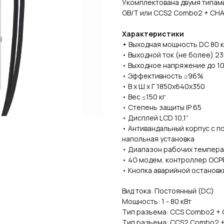
Укомплектована двумя типам
GB/T или CCS2 Combo2 + CH
Характеристики
•
Выходная мощность DC 80 к
• Выходной ток (не более) 2
• Выходное напряжение до 10
• Эффективность ≥96%
• В х Ш х Г 1850х640х350
• Вес ≤150 кг
• Степень защиты IP 65
• Дисплей LCD 10,1”
• Антивандальный корпус с 
напольная установка
• Диапазон рабочих темпера
• 4G модем, контроллер OCPP
• Кнопка аварийной остановк
Вид тока: Постоянный (DC)
Мощность: 1 - 80 кВт
Тип разъема: CCS Combo2 + 
Тип разъема: CCS2 Combo2