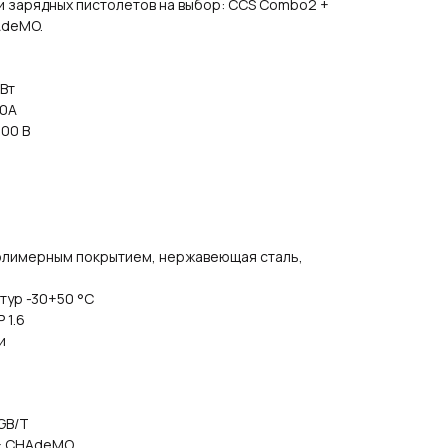
и зарядных пистолетов на выбор: CCS Combo2 +
AdeMO.
Вт
30А
00 В
полимерным покрытием, нержавеющая сталь,
тур -30+50 °C
 1.6
и
GB/T
 + CHAdeMO