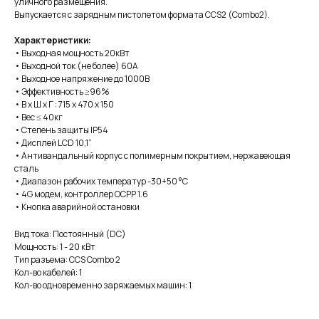
уличного размещения.
Выпускается с зарядным пистолетом формата CCS2 (Combo2).
Характеристики:
• Выходная мощность 20кВт
• Выходной ток (не более) 60А
• Выходное напряжение до 1000В
• Эффективность ≥96%
• В х Ш х Г : 715 х 470 х 150
• Вес ≤ 40кг
• Степень защиты IP54
• Дисплей LCD 10,1”
• Антивандальный корпус с полимерным покрытием, нержавеющая
сталь
• Диапазон рабочих температур -30+50 °C
• 4G модем, контроллер OCPP 1.6
• Кнопка аварийной остановки
Вид тока: Постоянный (DC)
Мощность: 1 - 20 кВт
Тип разъема: CCS Combo 2
Кол-во кабелей: 1
Кол-во одновременно заряжаемых машин: 1