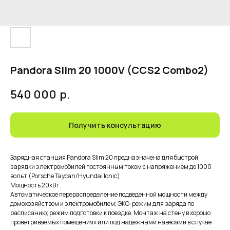
Pandora Slim 20 1000V (CCS2 Combo2)
540 000
р.
Получить консультацию
Зарядная станция Pandora Slim 20 предназначена для быстрой
зарядки электромобилей постоянным током с напряжением до 1000
вольт (Porsche Taycan/Hyundai Ionic).
Мощность 20кВт.
Автоматическое перераспределение подведенной мощности между
домохозяйством и электромобилем; ЭКО-режим для заряда по
расписанию; режим подготовки к поездке. Монтаж на стену в хорошо
проветриваемых помещениях или под надежными навесами в случае