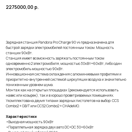
2275000,00
р.
Получить консультацию
Зарядная станция Pandora Pro Charge 90 v4 предназначена для
быстрой зарядки электромобилей постоянным током. Мощность
станции 90кВт.
Станция имеет возможность заряжать постоянным током
одновременно 2 электромобиля, мощностью 30кВт+60кВт, либо один
электромобиль мощностью 90кВт.
Инновационная система охлаждения с алюминиевыми профилями и
приоритетно-внутренней системой циркуляции воздуха и значительно
пониженным уровнем шума.
Монтаж как на открытых площадках (рекомендуется использовать
навес или козырек), так и в хорошо проветриваемых помещениях.
Укомплектована двумя типами зарядных пистолетов на выбор: CCS
Combo2 + GB/T или CCS2 Combo2 + CHAdeMO.
Характеристики
•Выходная мощность 90кВт
•Параллельная зарядка двух авто DC+DC 30+60кВт