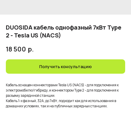
DUOSIDA кабель однофазный 7кВт Type
2 - Tesla US (NACS)
18 500
р.
Получить консультацию
Кабель оснащен коннекторами Tesla US (NACS) - для подключения к
электромобилю/гибриду, и коннектором Type 2 - для подключения к
разъему заряднной станции.
Кабель 1-х фазный, 32А, до 7кВт, подходит как для использования в
домашних условиях, так и на публичных зарядных станциях.